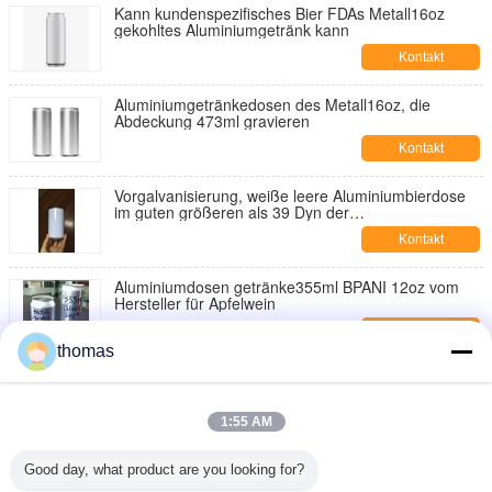
Kann kundenspezifisches Bier FDAs Metall16oz
gekohltes Aluminiumgetränk kann
Kontakt
Aluminiumgetränkedosen des Metall16oz, die
Abdeckung 473ml gravieren
Kontakt
Vorgalvanisierung, weiße leere Aluminiumbierdose
im guten größeren als 39 Dyn der
Oberflächenspannung vordruckend
Kontakt
Aluminiumdosen getränke355ml BPANI 12oz vom
Hersteller für Apfelwein
Kontakt
thomas
Doppelte Beschichtung BPA freie kundenspezifische
schrumpfend Ärmel Aluminun-Dosen mit Deckeln
12oz 16oz
1:55 AM
Kontakt
Aluminium-12 Unze Brite Dosen 202# B64 CDL für
Good day, what product are you looking for?
Apfelwein-Koks