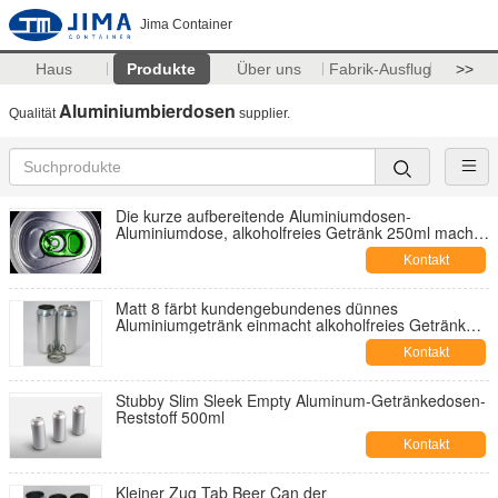
Jima Container
Haus
Produkte
Über uns
Fabrik-Ausflug
>>
Aluminiumbierdosen
Qualität
supplier.
Die kurze aufbereitende Aluminiumdosen-
Aluminiumdose, alkoholfreies Getränk 250ml macht
kundenspezifisches Drucken ein
Kontakt
Matt 8 färbt kundengebundenes dünnes
Aluminiumgetränk einmacht alkoholfreies Getränk
des Soda-330ml
Kontakt
Stubby Slim Sleek Empty Aluminum-Getränkedosen-
Reststoff 500ml
Kontakt
Kleiner Zug Tab Beer Can der