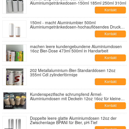
Aluminiumgetränkedosen-150ml 185ml 250ml 310ml
Kontakt
150ml - macht Aluminiumbier 500ml
Aluminiumgetränkedosen-hochauflösendes Drucken
ein
Kontakt
machen leere kundengebundene Aluminiumdosen
16oz Bier-Dose 473ml 500ml in Handarbeit
Kontakt
202 Metallaluminium-Bier-Standarddosen 12oz
355ml Cdl zylinderförmige
Kontakt
Kundenspezifische schrumpfend Ärmel-
Aluminiumdosen mit Deckeln 12oz 16oz für kleine
Menge
Kontakt
Doppelte leere glatte Aluminiumdosen 12oz der
Zwischenlage BPANI für Bier, pH-Tief