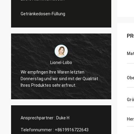
Getränkedosen-Füllung
PR
Mat
Lionel-Lobo
Wir empfingen Ihre Waren letzten
Dankt s
Obe
Donnerstag und wir sind mit der Qualität
und Pr
Ihres Produktes sehr erfreut.
tätige
Gr
Ansprechpartner :
Duke H
Her
Telefonnummer :
+8619916722643