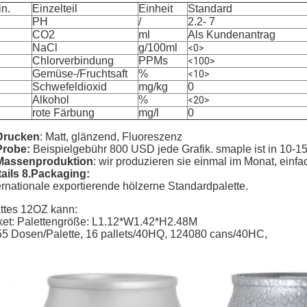
n.
Einzelteil
Einheit
Standard
PH
/
2.2- 7
CO2
ml
Als Kundenantrag
NaCl
g/100ml
<0>
Chlorverbindung
PPMs
<100>
Gemüse-/Fruchtsaft
%
<10>
Schwefeldioxid
mg/kg
0
Alkohol
%
<20>
rote Färbung
mg/l
0
Drucken
: Matt, glänzend, Fluoreszenz
Probe:
Beispielgebühr 800 USD jede Grafik. smaple ist in 10-15
Massenproduktion
: wir produzieren sie einmal im Monat, einf
ails 8.Packaging:
ernationale exportierende hölzerne Standardpalette.
ttes 12OZ kann:
et: Palettengröße: L1.12*W1.42*H2.48M
5 Dosen/Palette, 16 pallets/40HQ, 124080 cans/40HC,