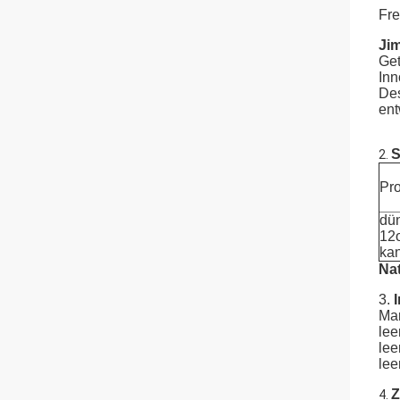
Fre
Jim
Ge
Inn
De
ent
S
2.
Pr
dü
12
ka
Na
3.
Mar
lee
lee
lee
Z
4.