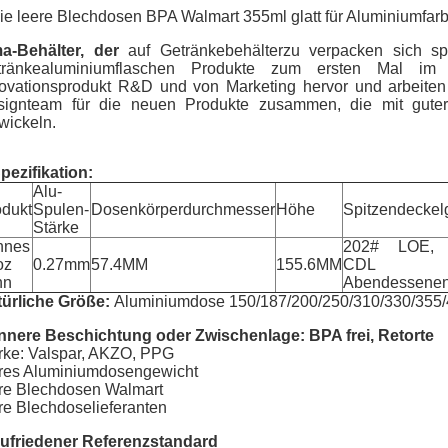
ie leere Blechdosen BPA Walmart 355ml glatt für Aluminiumfar
a-Behälter, der
auf Getränkebehälterzu verpacken sich spez
tränkealuminiumflaschen Produkte zum ersten Mal im
ovationsprodukt R&D und von Marketing hervor und arbeiten
signteam für die neuen Produkte zusammen, die mit guter
wickeln.
pezifikation:
Alu-
odukt
Spulen-
Dosenkörperdurchmesser
Höhe
Spitzendeckel
Stärke
nnes
202# LOE, 
oz
0.27mm
57.4MM
155.6MM
CDL u
nn
Abendessene
türliche Größe:
Aluminiumdose 150/187/200/250/310/330/355
Innere Beschichtung oder Zwischenlage: BPA frei, Retorte
ke: Valspar, AKZO, PPG
res Aluminiumdosengewicht
re Blechdosen Walmart
re Blechdoselieferanten
ufriedener Referenzstandard