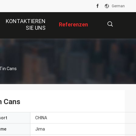
German
KONTAKTIEREN
Referenzen
SIE UNS
描
 Tin Cans
述
n Cans
sort
CHINA
ame
Jima