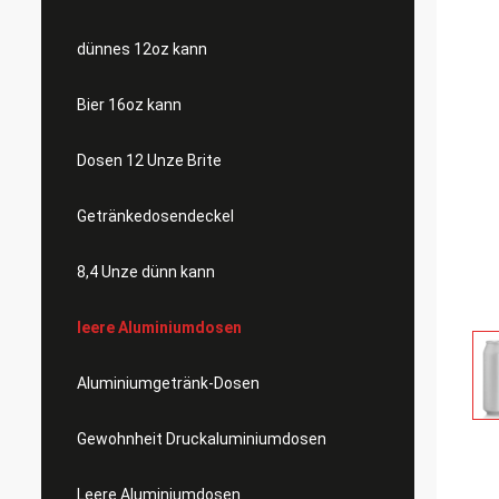
dünnes 12oz kann
Bier 16oz kann
Dosen 12 Unze Brite
Getränkedosendeckel
8,4 Unze dünn kann
leere Aluminiumdosen
Aluminiumgetränk-Dosen
Gewohnheit Druckaluminiumdosen
Leere Aluminiumdosen