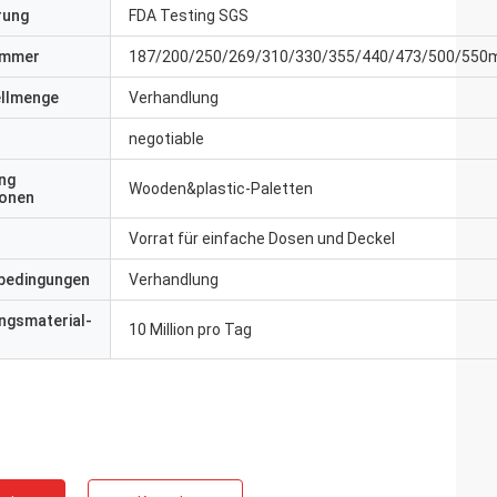
erung
FDA Testing SGS
ummer
187/200/250/269/310/330/355/440/473/500/550
ellmenge
Verhandlung
negotiable
ng
Wooden&plastic-Paletten
ionen
Vorrat für einfache Dosen und Deckel
bedingungen
Verhandlung
ngsmaterial-
10 Million pro Tag