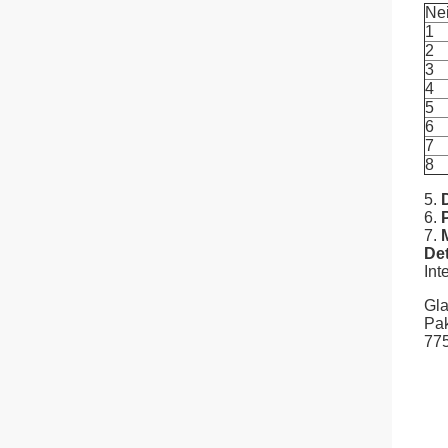
Nei
1
2
3
4
5
6
7
8
5.
6.
7.
Det
Int
Gla
Pak
775