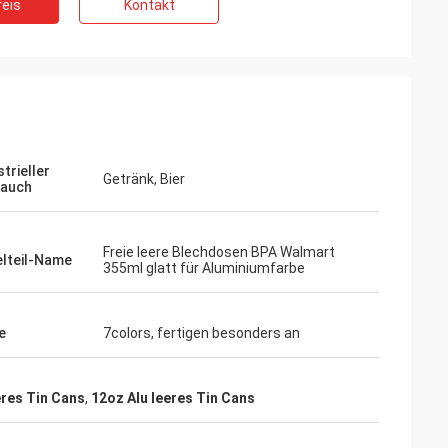
eis
Kontakt
trieller
Getränk, Bier
auch
Freie leere Blechdosen BPA Walmart
elteil-Name
355ml glatt für Aluminiumfarbe
e
7colors, fertigen besonders an
eres Tin Cans
,
12oz Alu leeres Tin Cans