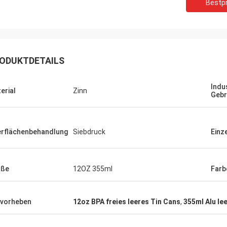
Bestpr
ODUKTDETAILS
Indus
erial
Zinn
Gebr
Kennzeichen von USA
ehr viel für Ihre perfekte Qualität
rflächenbehandlung
Siebdruck
Einz
omi-Service, halten wir Vertrag und
n mehr Geschäft mit Ihnen!
öße
12OZ 355ml
Farb
vorheben
12oz BPA freies leeres Tin Cans
,
355ml Alu le