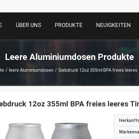
E
ÜBER UNS
PRODUKTE
NEUIGKEITEN
Leere Aluminiumdosen Produkte
te
/
leere Aluminiumdosen
/
Siebdruck 12oz 355ml BPA freies leeres
ebdruck 12oz 355ml BPA freies leeres Ti
Herkunft
Markenn