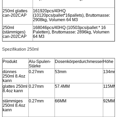
250ml glattes
161920pcs/40HQ
can-202CAP
(10120pcs/pallet*16pallets), Bruttomasse:
2908kg, Volumen 64 M3
250ml
168046pcs/40HQ (10503pcs/pallet * 16
(stämmiges)
Paletten), Bruttomasse: 2896kg, Volumen
can-202CAP
64 M3
Spezifikation 250ml
Produkt
Alu-Spulen-
Dosenkörperdurchmesser
Höhe
Stärke
dünnes
0.27mm
53mm
134mm
250ml 8.4oz
kann
glattes 250ml
0.27mm
57.4MM
115MM
8.4oz kann
stämmiges
0.27mm
66MM
92MM
250ml 8.4oz
kann