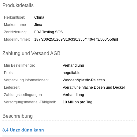
Produktdetails
Herkunftsort:
China
Markenname:
Jima
Zertifizierung:
FDA Testing SGS
Modellnummer:
187/200/250/269/310/330/355/440/473/500/550ml
Zahlung und Versand AGB
Min Bestellmenge:
Verhandlung
Preis:
negotiable
Verpackung Informationen:
Wooden&plastic-Paletten
Lieferzeit:
Vorrat für einfache Dosen und Deckel
Zahlungsbedingungen:
Verhandlung
Versorgungsmaterial-Fähigkeit:
10 Million pro Tag
Beschreibung
8,4 Unze dünn kann