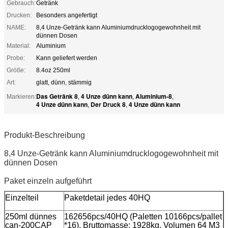
Gebrauch:
Getränk
Drucken:
Besonders angefertigt
NAME:
8,4 Unze-Getränk kann Aluminiumdrucklogogewohnheit mit
dünnen Dosen
Material:
Aluminium
Probe:
Kann geliefert werden
Größe:
8.4oz 250ml
Art:
glatt, dünn, stämmig
Das Getränk 8
4 Unze dünn kann
Aluminium-8
Markieren:
,
,
,
4 Unze dünn kann
Der Druck 8
4 Unze dünn kann
,
,
Produkt-Beschreibung
8,4 Unze-Getränk kann Aluminiumdrucklogogewohnheit mit
dünnen Dosen
Paket einzeln aufgeführt
Einzelteil
Paketdetail jedes 40HQ
250ml dünnes
162656pcs/40HQ (Paletten 10166pcs/pallet
can-200CAP
*16), Bruttomasse: 1928kg, Volumen 64 M3