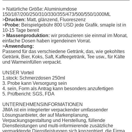
>
Natürliche Größe: Aluminiumdose
150/187/200/250/310/330/355/473/500/550/1000ML
>
Drucken:
Matt, glänzend, Fluoreszenz
>
Probe:
Beispielgebühr 800 USD jede Grafik. smaple ist in
10-15 Tage bereit
>
Massenproduktion:
wir produzieren sie einmal im Monat,
einfache Dosen haben irgendeinen Vorrat.
>
Anwendung:
Passend für das verschiedene Getränk, das, wie gekohltes
Getränk, Bier, Koks, Saft, Kaffeegetränk, Tee usw., für Kälte
und Warmeinfüllen verpackt.
UNSER Vorteil
1.stock: Schmerzdosen 250ml
3. Probe kann Versorgung sein
4. sein, Form als Antrag kann besonders anzufertigen
5. Prüfbericht: SGS, FDA
UNTERNEHMENSINFORMATIONEN
JIMA ist ein integrierter verpackender umfassender
Lösungsanbieter, der auf Markenplanung,
Verpackungsgestaltung und Herstellung, füllende
Dienstleistungen und multi-informierende zusätzliche
vermarktende Dienstleistungen sich konzentriert. die Firma