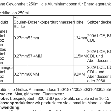
ne Gewohnheit 250ml, die Aluminiumdosen für Energiegetränk
zifikation 250ml
Alu-
odukt
Spulen-
Dosenkörperdurchmesser
Höhe
Spitzendecke
Stärke
nnes
0ml
200# LOE, B
0.27mm
53mm
134mm
4oz
CDL
nn
ttes
202# LOE, B
0ml
0.27mm
57.4MM
115MM
CDL und
4oz
Abendessen
nn
ämmiges
202# LOE, B
0ml
CDL- und
0.27mm
66MM
92MM
4oz
Abendessen
nn
oder 206#
atürliche Größe: Aluminiumdose 150/187/200/250/310/330/35
rucken:
Matt, glänzend, Fluoreszenz
robe:
Beispielgebühr 800 USD jede Grafik. smaple ist in 10-15 
assenproduktion:
wir produzieren sie einmal im Monat, einfa
nwendung: