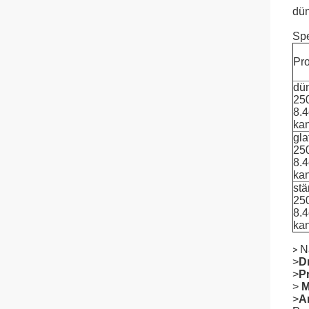
dün
Spe
Pr
dü
25
8.
ka
gla
25
8.
ka
st
25
8.
ka
N
>
>
D
>
P
>
M
>
A