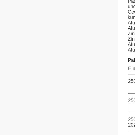
Pas
und
Ge
kun
Al
Alu
Zin
Zin
Alu
Al
Pak
Ein
25
25
25
20