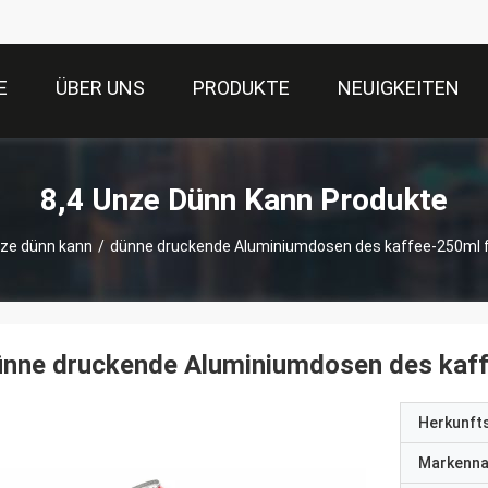
E
ÜBER UNS
PRODUKTE
NEUIGKEITEN
8,4 Unze Dünn Kann Produkte
nze dünn kann
/
dünne druckende Aluminiumdosen des kaffee-250ml f
nne druckende Aluminiumdosen des kaff
Herkunft
Markenn