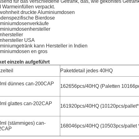
send für das verschiedene Getränk, das, wie gekohltes Getränk, 
 Warmeinfüllen verpackt.
wohnheit druckte Aluminiumdosen
denspezifische Bierdose
uminiumdosenverkäufe
miniumdosenhersteller
nhersteller
nhersteller USA
miniumgetränk kann Hersteller in Indien
uminiumdosen en gros
et einzeln aufgeführt
zelteil
Paketdetail jedes 40HQ
0ml dünnes can-200CAP
162656pcs/40HQ (Paletten 10166pcs
0ml glattes can-202CAP
161920pcs/40HQ (10120pcs/pallet*1
0ml (stämmiges) can-
168046pcs/40HQ (10503pcs/pallet *
2CAP