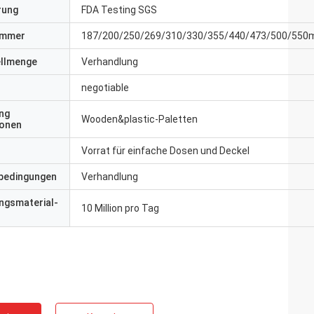
erung
FDA Testing SGS
ummer
187/200/250/269/310/330/355/440/473/500/550
ellmenge
Verhandlung
negotiable
ng
Wooden&plastic-Paletten
ionen
Vorrat für einfache Dosen und Deckel
bedingungen
Verhandlung
ngsmaterial-
10 Million pro Tag