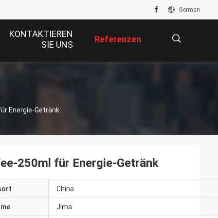
German
KONTAKTIEREN
Referenzen
SIE UNS
描
ür Energie-Getränk
述
ee-250ml für Energie-Getränk
sort
China
ame
Jima