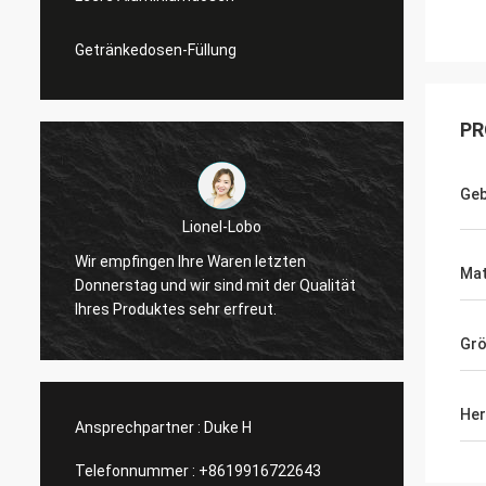
Getränkedosen-Füllung
PR
Geb
bo
Kennzeichen von USA
 letzten
Dankt sehr viel für Ihre perfekte Qualität
Mat
it der Qualität
und Promi-Service, halten wir Vertrag und
eut.
tätigen mehr Geschäft mit Ihnen!
Gr
Her
Ansprechpartner :
Duke H
Telefonnummer :
+8619916722643