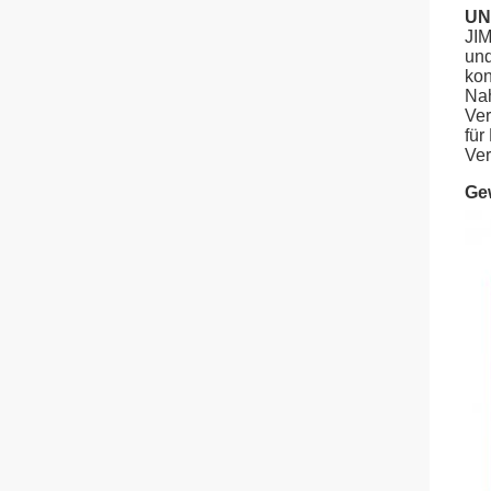
UN
JIM
und
kon
Nah
Ver
für
Ver
Ge