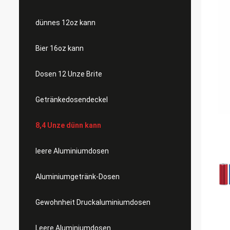
dünnes 12oz kann
Bier 16oz kann
Dosen 12 Unze Brite
Getränkedosendeckel
8,4 Unze dünn kann
leere Aluminiumdosen
Aluminiumgetränk-Dosen
Gewohnheit Druckaluminiumdosen
Leere Aluminiumdosen